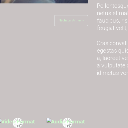
Pellentesque
netus et ma
faucibus, ri
Nächster Artikel »
feugiat velit,
Cras convall
egestas quis.
a, laoreet v
a vulputate a
id metus ven