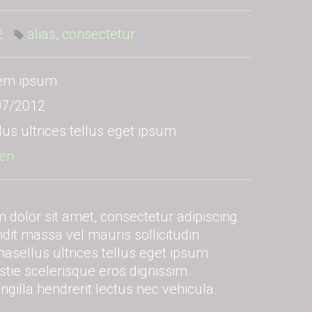
2
alias
,
consectetur
em ipsum
07/2012
us ultrices tellus eget ipsum
ten
dolor sit amet, consectetur adipiscing
andit massa vel mauris sollicitudin
hasellus ultrices tellus eget ipsum
tie scelerisque eros dignissim.
ingilla hendrerit lectus nec vehicula.